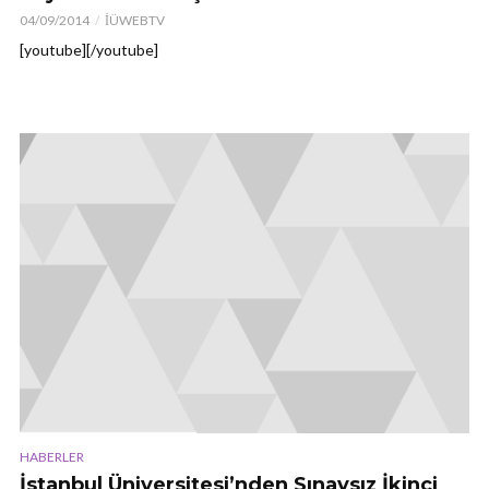
04/09/2014
İÜWEBTV
[youtube][/youtube]
HABERLER
İstanbul Üniversitesi’nden Sınavsız İkinci