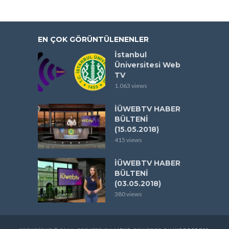
EN ÇOK GÖRÜNTÜLENENLER
İstanbul
Üniversitesi Web
TV
1.063 views
İÜWEBTV HABER
BÜLTENİ
(15.05.2018)
415 views
İÜWEBTV HABER
BÜLTENİ
(03.05.2018)
380 views