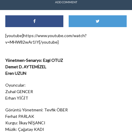
ADD COMMENT
[youtube]https://www.youtube.com/watch?
v=MHW82wAr1IY[/youtube]
Yönetmen-Senaryo: Ezgi OTUZ
Demet D. AYTEMİZEL
Eren UZUN
Oyuncular:
Zuhal GENCER
Erhan YİĞİT
Görüntü Yönetmeni: Tevfik ÖBER
Ferhat PARLAK
Kurgu: İlkay NİŞANCI
Müzik: Çağatay KADI