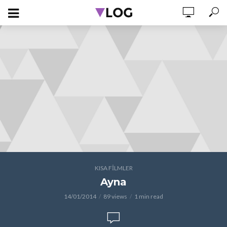
KISA FILMLER
Ayna
14/01/2014
89 views
1 min read