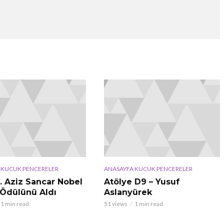
 KUCUK PENCERELER
ANASAYFA KUCUK PENCERELER
r. Aziz Sancar Nobel
Atölye D9 – Yusuf
Ödülünü Aldı
Aslanyürek
1 min read
51 views
1 min read