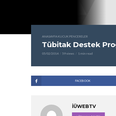
ANASAYFA KUCUK PENCERELER
Tübitak Destek Pro
05/02/2014
59 views
1 min read
FACEBOOK
İÜWEBTV