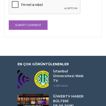
EN ÇOK GÖRÜNTÜLENENLER
İstanbul
Üniversitesi Web
TV
1.063 views
İÜWEBTV HABER
BÜLTENİ
(15.05.2018)