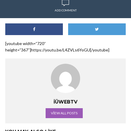
ADD COMMENT
[youtube width=”720″
height=”367″]https://youtu.be/L4ZVLs6YoGU[/youtube]
İÜWEBTV
VIEW ALL POSTS