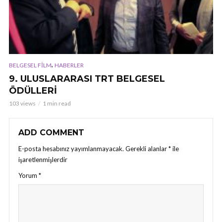
,
BELGESEL FILM
HABERLER
9. ULUSLARARASI TRT BELGESEL
ÖDÜLLERİ
103 views
1 min read
ADD COMMENT
E-posta hesabınız yayımlanmayacak.
Gerekli alanlar
*
ile
işaretlenmişlerdir
Yorum
*