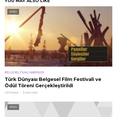
YOU MAY ALSO LIKE
VIDEO
,
BELGESEL FILM
HABERLER
Türk Dünyası Belgesel Film Festivali ve
Ödül Töreni Gerçekleştirildi
119 views
1 min read
VIDEO