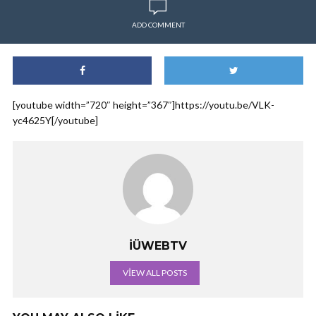
ADD COMMENT
[youtube width=”720″ height=”367″]https://youtu.be/VLK-
yc4625Y[/youtube]
İÜWEBTV
VIEW ALL POSTS