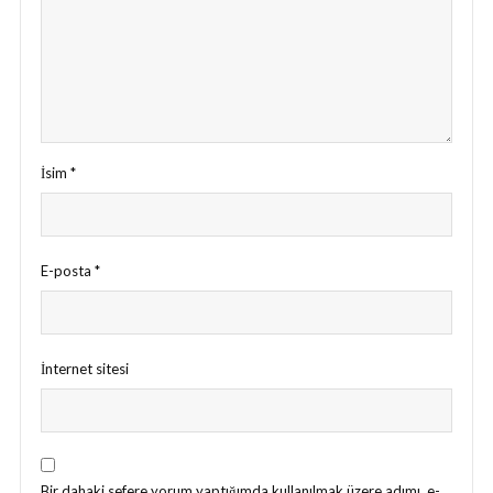
İsim
*
E-posta
*
İnternet sitesi
Bir dahaki sefere yorum yaptığımda kullanılmak üzere adımı, e-