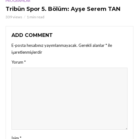
PROGRAMLAR
Tribün Spor 5. Bölüm: Ayşe Serem TAN
339 views
1 min read
ADD COMMENT
E-posta hesabınız yayımlanmayacak.
Gerekli alanlar
*
ile
işaretlenmişlerdir
Yorum
*
İsim
*