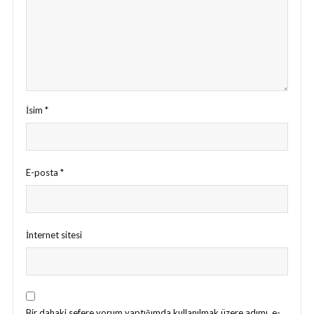
İsim
*
E-posta
*
İnternet sitesi
Bir dahaki sefere yorum yaptığımda kullanılmak üzere adımı, e-