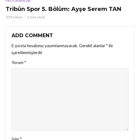
PROGRAMLAR
Tribün Spor 5. Bölüm: Ayşe Serem TAN
339 views
1 min read
ADD COMMENT
E-posta hesabınız yayımlanmayacak.
Gerekli alanlar
*
ile
işaretlenmişlerdir
Yorum
*
İsim
*