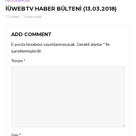
PROGRAMLAR
İÜWEBTV HABER BÜLTENİ (13.03.2018)
77 views
1 min read
ADD COMMENT
E-posta hesabınız yayımlanmayacak.
Gerekli alanlar
*
ile
işaretlenmişlerdir
Yorum
*
İsim
*